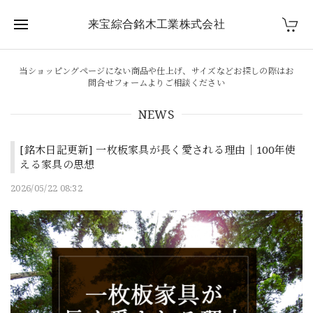
来宝綜合銘木工業株式会社
当ショッピングページにない商品や仕上げ、サイズなどお探しの際はお
問合せフォームよりご相談ください
NEWS
[銘木日記更新] 一枚板家具が長く愛される理由｜100年使
える家具の思想
2026/05/22 08:32