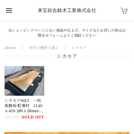
来宝綜合銘木工業株式会社
当ショッピングページにない商品や仕上げ、サイズなどお探しの際はお
問合せフォームよりご相談ください
Home
材木の種類で選ぶ
シカモア
シカモア
シカモア9013 一枚
板無垢 乾燥材 1140
ｘ450-280ｘ28mm カ
ウンター センター
¥19,800
SOLD OUT
テーブル ダイニン
グテーブル メイプ
ル 楓