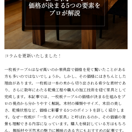
コラムを更新いたしました！
一枚板テーブルはなぜ高いのか――家具店で価格を見て驚いたことがある
方も多いのではないでしょうか。しかし、その価格にはきちんとした
理由があります。一枚板は一本の木から切り出される希少な素材であ
り、さらに数年にわたる乾燥工程や職人の加工技術を経て家具として
完成します。本記事では、一枚板テーブルの価格が決まる仕組みをプ
ロの視点から分かりやすく解説。木材の種類やサイズ、木目の美し
さ、乾燥状態など、価格に影響する5つのポイントを詳しく紹介しま
す。なぜ一枚板が「一生モノの家具」と呼ばれるのか、その価値の背
景も理解できる内容になっています。購入を検討している方はもちろ
ん、無垢材や天然木の魅力に興味のある方にもおすすめの記事です。