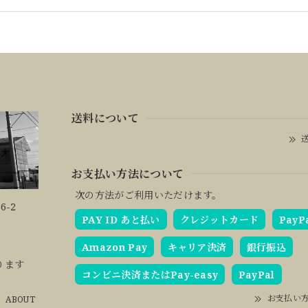
送料について
送
お支払い方法について
次の方法がご利用いただけます。
6-2
PAY ID あと払い
クレジットカード
PayP
Amazon Pay
キャリア決済
銀行振込
ります
コンビニ決済またはPay-easy
PayPal
お支払い
ABOUT