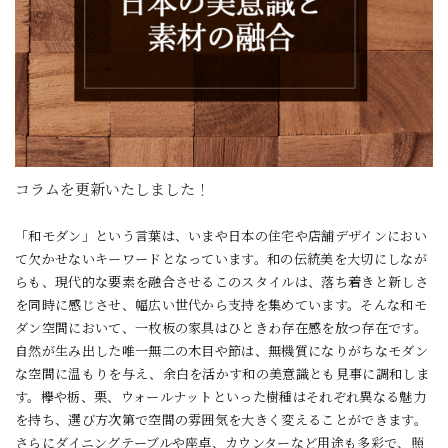
コラムを更新いたしました！
「和モダン」という言葉は、いまや日本の住宅や店舗デザインにおい
て欠かせないキーワードとなっています。和の伝統美を大切にしなが
らも、現代的な要素を融合させるこのスタイルは、落ち着きと新しさ
を同時に感じさせ、幅広い世代から支持を集めています。そんな和モ
ダン空間において、一枚板の家具はひときわ存在感を放つ存在です。
自然が生み出した唯一無二の木目や節は、無機質になりがちなモダン
な空間に温もりを与え、余白を活かす和の美意識とも見事に調和しま
す。欅や栃、栗、ウォールナットといった樹種はそれぞれ異なる魅力
を持ち、選び方次第で空間の雰囲気を大きく変えることができます。
さらにダイニングテーブルや座卓、カウンターなど用途も多彩で、照