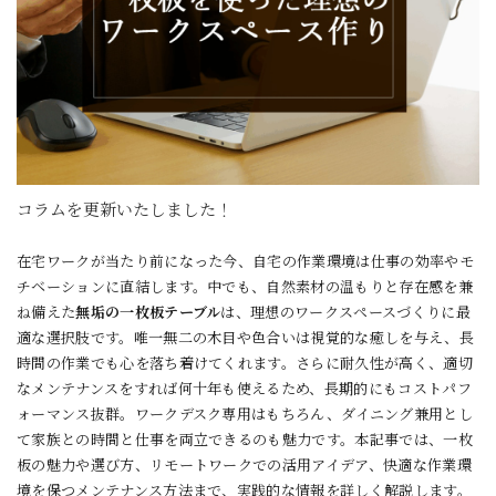
コラムを更新いたしました！
在宅ワークが当たり前になった今、自宅の作業環境は仕事の効率やモ
チベーションに直結します。中でも、自然素材の温もりと存在感を兼
ね備えた
無垢の一枚板テーブル
は、理想のワークスペースづくりに最
適な選択肢です。唯一無二の木目や色合いは視覚的な癒しを与え、長
時間の作業でも心を落ち着けてくれます。さらに耐久性が高く、適切
なメンテナンスをすれば何十年も使えるため、長期的にもコストパフ
ォーマンス抜群。ワークデスク専用はもちろん、ダイニング兼用とし
て家族との時間と仕事を両立できるのも魅力です。本記事では、一枚
板の魅力や選び方、リモートワークでの活用アイデア、快適な作業環
境を保つメンテナンス方法まで、実践的な情報を詳しく解説します。