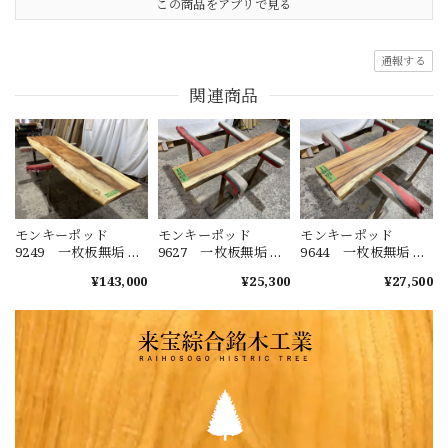
この商品をアプリで見る
通報する
関連商品
モンキーポッド
モンキーポッド
モンキーポッド
9249 一枚板無垢 乾
9627 一枚板無垢 乾
9644 一枚板無垢 乾
燥材 2600ｘ450-720
燥材 1480ｘ230-220
燥材 1400ｘ270-290
¥143,000
¥25,300
¥27,500
ｘ43mm 天板のみ
ｘ40mm カウンタ
ｘ50mm カウンタ
カウンター センタ
ー センターテーブ
ー センターテーブ
ーテーブル ダイニ
ル ダイニングテー
ル ダイニングテー
ングテーブル
ブル
ブル