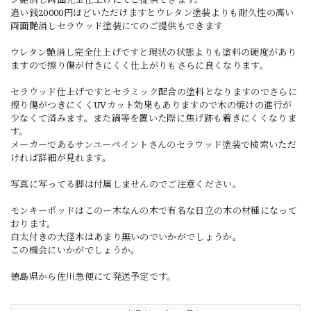
追い銭20000円ほどいただけますとウレタン塗装よりも耐久性の高い
両面艶消しセラウッド塗装にてのご提供もできます
ウレタン艶消し完全仕上げですと現状の状態よりも塗料の硬度があり
ますので擦り傷が付きにくく仕上がりもさらに良くなります。
セラウッド仕上げですとセラミック配合の塗料となりますのでさらに
擦り傷がつきにくくUVカット効果もありますので木の焼けの進行が
少なくて済みます。また鍋等を置いた際に焦げ跡も着きにくくなりま
す。
メーカーであるサンユーペイントさんのセラウッド塗装で検索いただ
ければ詳細が見れます。
写真に写ってる脚は付属しませんのでご注意ください。
モンキーポッドはこのー木なんの木で有名な日立の木の材種になって
おります。
白太付きの大径木はあまり無いのでいかがでしょうか。
この機会にいかがでしょうか。
徳島県から佐川急便にて発送予定です。