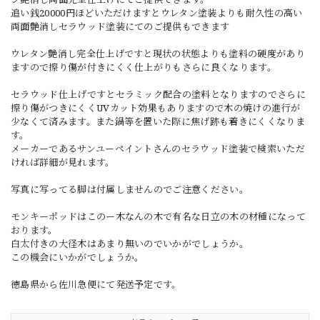
追い銭20000円ほどいただけますとウレタン塗装よりも耐久性の高い
両面艶消しセラウッド塗装にてのご提供もできます
ウレタン艶消し完全仕上げですと現状の状態よりも塗料の硬度があり
ますので擦り傷が付きにくく仕上がりもさらに良くなります。
セラウッド仕上げですとセラミック配合の塗料となりますのでさらに
擦り傷がつきにくくUVカット効果もありますので木の焼けの進行が
少なくて済みます。また鍋等を置いた際に焦げ跡も着きにくくなりま
す。
メーカーであるサンユーペイントさんのセラウッド塗装で検索いただ
ければ詳細が見れます。
写真に写ってる脚は付属しませんのでご注意ください。
モンキーポッドはこのー木なんの木で有名な日立の木の材種になって
おります。
白太付きの大径木はあまり無いのでいかがでしょうか。
この機会にいかがでしょうか。
徳島県から佐川急便にて発送予定です。