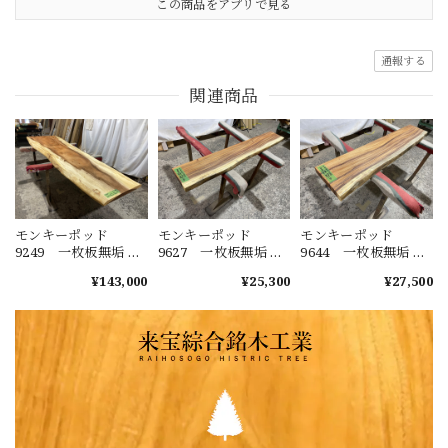
この商品をアプリで見る
通報する
関連商品
モンキーポッド
モンキーポッド
モンキーポッド
9249 一枚板無垢 乾
9627 一枚板無垢 乾
9644 一枚板無垢 乾
燥材 2600ｘ450-720
燥材 1480ｘ230-220
燥材 1400ｘ270-290
¥143,000
¥25,300
¥27,500
ｘ43mm 天板のみ
ｘ40mm カウンタ
ｘ50mm カウンタ
カウンター センタ
ー センターテーブ
ー センターテーブ
ーテーブル ダイニ
ル ダイニングテー
ル ダイニングテー
ングテーブル
ブル
ブル