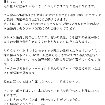
装しております。
完全仕上げ塗装ではありませんがそのままでもご使用になれます。
ご入金から3週間ほどお時間いただけますと追い金15000円にてウレタ
ン艶消し両面完全仕上げにてご提供できます。
追い銭25000円ほどいただけますとウレタン塗装よりも耐久性の高い
両面艶消しセラウッド塗装にてのご提供もできます
ウレタン艶消し完全仕上げですと現状の状態よりも塗料の硬度があり
ますので擦り傷が付きにくく仕上がりもさらに良くなります。
セラウッド仕上げですとセラミック配合の塗料となりますのでさらに
擦り傷がつきにくくUVカット効果もありますので木の焼けの進行が
少なくて済みます。また鍋等を置いた際に焦げ跡も着きにくくなりま
す。
メーカーであるサンユーペイントさんのセラウッド塗装で検索いただ
ければ詳細が見れます。
写真に写ってる脚は付属しませんのでご注意ください。
モンキーポッドはこのー木なんの木で有名な日立の木の材種になって
おります。
白太付きの大径木はあまり無いのでいかがでしょうか。
この機会にいかがでしょうか。