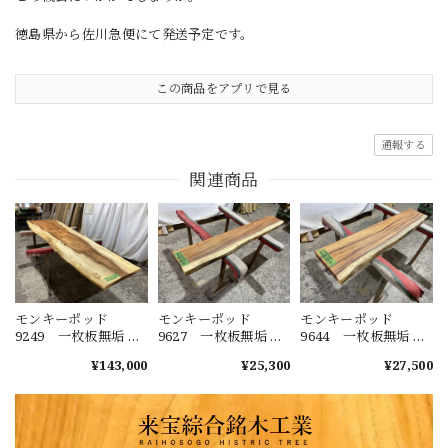
徳島県から佐川急便にて発送予定です。
この商品をアプリで見る
通報する
関連商品
モンキーポッド
モンキーポッド
モンキーポッド
9249 一枚板無垢 乾
9627 一枚板無垢 乾
9644 一枚板無垢 乾
燥材 2600ｘ450-720
燥材 1480ｘ230-220
燥材 1400ｘ270-290
¥143,000
¥25,300
¥27,500
ｘ43mm 天板のみ
ｘ40mm カウンタ
ｘ50mm カウンタ
カウンター センタ
ー センターテーブ
ー センターテーブ
ーテーブル ダイニ
ル ダイニングテー
ル ダイニングテー
ングテーブル
ブル
ブル