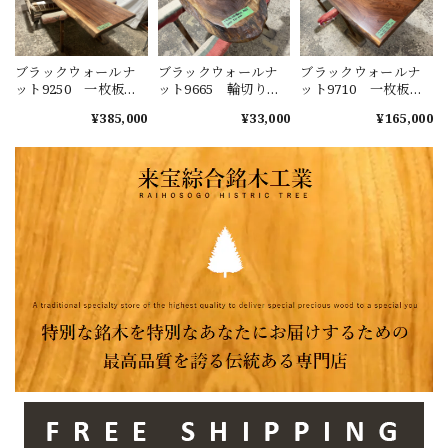
ブラックウォールナ
ブラックウォールナ
ブラックウォールナ
ット9250 一枚板無
ット9665 輪切り
ット9710 一枚板無
垢 乾燥材 2850ｘ
一枚板無垢 乾燥材
垢 乾燥材 1980ｘ
¥385,000
¥33,000
¥165,000
660-710ｘ46mm 天板
620ｘ550ｘ45mm カ
640-600-540ｘ44mm
のみ カウンター
ウンター センター
カウンター ローテ
センターテーブル
テーブル ダイニン
ーブル センターテ
ダイニングテーブル
グテーブル
ーブル テーブル