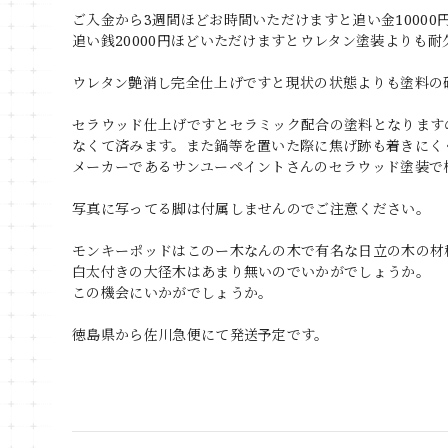
ご入金から3週間ほどお時間いただけますと追い金1000
追い銭20000円ほどいただけますとウレタン塗装よりも
ウレタン艶消し完全仕上げですと現状の状態よりも塗料の
セラウッド仕上げですとセラミック配合の塗料となります
なくて済みます。また鍋等を置いた際に焦げ跡も着きにく
メーカーであるサンユーペイントさんのセラウッド塗装で
写真に写ってる脚は付属しませんのでご注意ください。
モンキーポッドはこのー木なんの木で有名な日立の木の材
白太付きの大径木はあまり無いのでいかがでしょうか。
この機会にいかがでしょうか。
徳島県から佐川急便にて発送予定です。