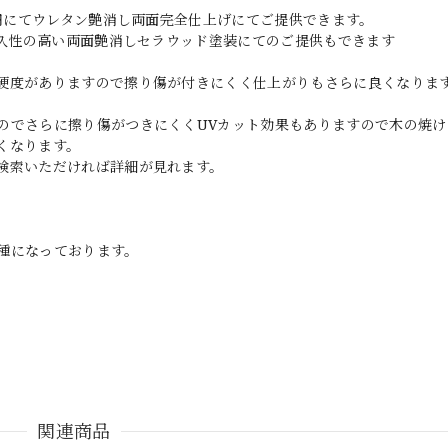
0円にてウレタン艶消し両面完全仕上げにてご提供できます。
耐久性の高い両面艶消しセラウッド塗装にてのご提供もできます
硬度がありますので擦り傷が付きにくく仕上がりもさらに良くなりま
のでさらに擦り傷がつきにくくUVカット効果もありますので木の焼け
くなります。
検索いただければ詳細が見れます。
種になっております。
関連商品