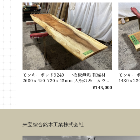
モンキーポッド9249 一枚板無垢 乾燥材
モンキーポ
2600ｘ450-720ｘ43mm 天板のみ カウン
1480ｘ2
ター センターテーブル ダイニングテーブ
ターテー
¥143,000
ル
来宝綜合銘木工業株式会社