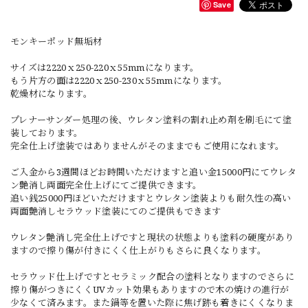
Save
モンキーポッド無垢材
サイズは2220ｘ250-220ｘ55mmになります。
もう片方の面は2220ｘ250-230ｘ55mmになります。
乾燥材になります。
プレナーサンダー処理の後、ウレタン塗料の割れ止め剤を刷毛にて塗
装しております。
完全仕上げ塗装ではありませんがそのままでもご使用になれます。
ご入金から3週間ほどお時間いただけますと追い金15000円にてウレタ
ン艶消し両面完全仕上げにてご提供できます。
追い銭25000円ほどいただけますとウレタン塗装よりも耐久性の高い
両面艶消しセラウッド塗装にてのご提供もできます
ウレタン艶消し完全仕上げですと現状の状態よりも塗料の硬度があり
ますので擦り傷が付きにくく仕上がりもさらに良くなります。
セラウッド仕上げですとセラミック配合の塗料となりますのでさらに
擦り傷がつきにくくUVカット効果もありますので木の焼けの進行が
少なくて済みます。また鍋等を置いた際に焦げ跡も着きにくくなりま