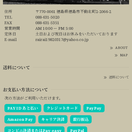
住所
〒770-0061 徳島県徳島市不動北町2-2066-2
TEL
088-631-5020
FAX
088-631-5351
営業時間
AM 10:00 ー PM 5:00
定休日
土日および祝日はお休みをいただいております
E-mail
rairai19820317@yahoo.co.jp
ABOUT
MAP
送料について
送料について
お支払い方法について
次の方法がご利用いただけます。
PAY ID あと払い
クレジットカード
PayPay
Amazon Pay
キャリア決済
銀行振込
コンビニ決済またはPay-easy
PayPal