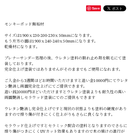
Save
モンキーポッド無垢材
サイズは1900ｘ230-200-230ｘ50mmになります。
もう片方の面は1900ｘ240-240ｘ50mmになります。
乾燥材になります。
プレナーサンダー処理の後、ウレタン塗料の割れ止め剤を刷毛にて塗
装しております。
完全仕上げ塗装ではありませんがそのままでもご使用になれます。
ご入金から3週間ほどお時間いただけますと追い金10000円にてウレタ
ン艶消し両面完全仕上げにてご提供できます。
追い銭20000円ほどいただけますとウレタン塗装よりも耐久性の高い
両面艶消しセラウッド塗装にてのご提供もできます
ウレタン艶消し完全仕上げですと現状の状態よりも塗料の硬度があり
ますので擦り傷が付きにくく仕上がりもさらに良くなります。
セラウッド仕上げですとセラミック配合の塗料となりますのでさらに
擦り傷がつきにくくUVカット効果もありますので木の焼けの進行が