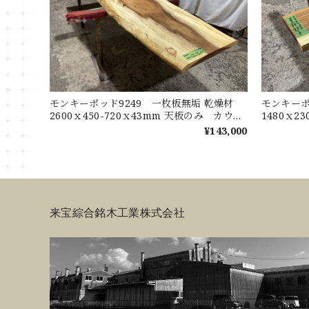
モンキーポッド9249 一枚板無垢 乾燥材
モンキーポ
2600ｘ450-720ｘ43mm 天板のみ カウン
1480ｘ2
ター センターテーブル ダイニングテーブ
ターテー
¥143,000
ル
来宝綜合銘木工業株式会社