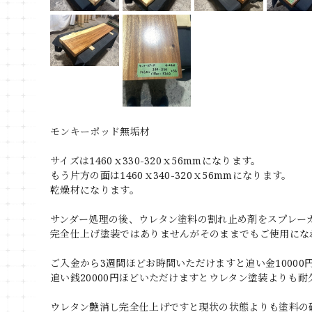
モンキーポッド無垢材
サイズは1460ｘ330-320ｘ56mmになります。
もう片方の面は1460ｘ340-320ｘ56mmになります。
乾燥材になります。
サンダー処理の後、ウレタン塗料の割れ止め剤をスプレー
完全仕上げ塗装ではありませんがそのままでもご使用にな
ご入金から3週間ほどお時間いただけますと追い金1000
追い銭20000円ほどいただけますとウレタン塗装よりも
ウレタン艶消し完全仕上げですと現状の状態よりも塗料の