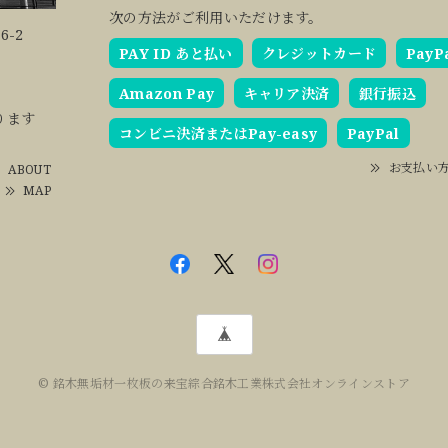
次の方法がご利用いただけます。
6-2
PAY ID あと払い
クレジットカード
PayP
Amazon Pay
キャリア決済
銀行振込
ります
コンビニ決済またはPay-easy
PayPal
お支払い
ABOUT
MAP
© 銘木無垢材一枚板の来宝綜合銘木工業株式会社オンラインストア