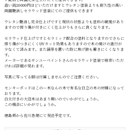
追い銭20000円ほどいただけますとウレタン塗装よりも耐久性の高い
両面艶消しセラウッド塗装にてのご提供もできます
ウレタン艶消し完全仕上げですと現状の状態よりも塗料の硬度があり
ますので擦り傷が付きにくく仕上がりもさらに良くなります。
セラウッド仕上げですとセラミック配合の塗料となりますのでさらに
擦り傷がつきにくくUVカット効果もありますので木の焼けの進行が
少なくて済みます。また鍋等を置いた際に焦げ跡も着きにくくなりま
す。
メーカーであるサンユーペイントさんのセラウッド塗装で検索いただ
ければ詳細が見れます。
写真に写ってる脚は付属しませんのでご注意ください。
モンキーポッドはこのー木なんの木で有名な日立の木の材種になって
おります。
白太付きの大径木はあまり無いのでいかがでしょうか。
この機会にいかがでしょうか。
徳島県から佐川急便にて発送予定です。