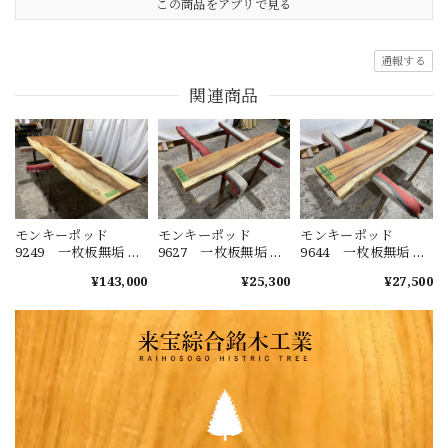
この商品をアプリで見る
通報する
関連商品
モンキーポッド
モンキーポッド
モンキーポッド
9249 一枚板無垢 乾
9627 一枚板無垢 乾
9644 一枚板無垢 乾
燥材 2600ｘ450-720
燥材 1480ｘ230-220
燥材 1400ｘ270-290
¥143,000
¥25,300
¥27,500
ｘ43mm 天板のみ
ｘ40mm カウンタ
ｘ50mm カウンタ
カウンター センタ
ー センターテーブ
ー センターテーブ
ーテーブル ダイニ
ル ダイニングテー
ル ダイニングテー
ングテーブル
ブル
ブル