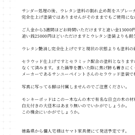
サンダー処理の後、ウレタン塗料の割れ止め剤をスプレー
完全仕上げ塗装ではありませんがそのままでもご使用にな
ご入金から3週間ほどお時間いただけますと追い金1500
追い銭25000円ほどいただけますとウレタン塗装よりも
ウレタン艶消し完全仕上げですと現状の状態よりも塗料の
セラウッド仕上げですとセラミック配合の塗料となります
なくて済みます。また鍋等を置いた際に焦げ跡も着きにく
メーカーであるサンユーペイントさんのセラウッド塗装で
写真に写ってる脚は付属しませんのでご注意ください。
モンキーポッドはこのー木なんの木で有名な日立の木の材
白太付きの大径木はあまり無いのでいかがでしょうか。
この機会にいかがでしょうか。
徳島県から個人宅様はヤマト家具便にて発送予定です。