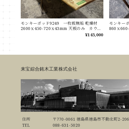
モンキーポッド9249 一枚板無垢 乾燥材
モンキーポ
2600ｘ450-720ｘ43mm 天板のみ カウン
860ｘ66
ター センターテーブル ダイニングテーブ
ーテーブ
¥143,000
ル
来宝綜合銘木工業株式会社
住所
〒770-0061 徳島県徳島市不動北町2-206
TEL
088-631-5020