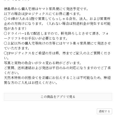
徳島県から個人宅様はヤマト家具便にて発送予定です。
以下の場合はJPロジティクスにてお得に運べます。
〇４t車が入れる1階で営業してらっしゃる会社、法人、および営業所
止めの方向けになります。（入れない場合は別途料金が発生する可能
性があります）
〇ドライバー1名で配送しますので、軒先降ろしとさせて頂き、フォ
ークリフトやお手伝いが必要となります。
〇上記以外の個人宅等向けの方等にはヤマト楽々家具便にて発送させ
ていただきます。
〇JPロジティクスをご希望の方は県、市までご記入の上ご質問くださ
い。
写真と実物の色合いが少々変わる時がございます。
ご質問、送料連絡および発送は平日のみの対応になりますのでご了承
ください。
天然木特有の状態全てを正確にお伝えすることは不可能なため、神経
質な方のご入札はお控えください。
この商品をアプリで見る
通報する