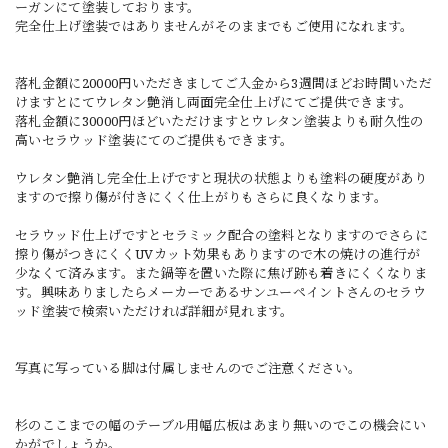
ーガンにて塗装しております。
完全仕上げ塗装ではありませんがそのままでもご使用になれます。
落札金額に20000円いただきましてご入金から3週間ほどお時間いただ
けますとにてウレタン艶消し両面完全仕上げにてご提供できます。
落札金額に30000円ほどいただけますとウレタン塗装よりも耐久性の
高いセラウッド塗装にてのご提供もできます。
ウレタン艶消し完全仕上げですと現状の状態よりも塗料の硬度があり
ますので擦り傷が付きにくく仕上がりもさらに良くなります。
セラウッド仕上げですとセラミック配合の塗料となりますのでさらに
擦り傷がつきにくくUVカット効果もありますので木の焼けの進行が
少なくて済みます。また鍋等を置いた際に焦げ跡も着きにくくなりま
す。興味ありましたらメーカーであるサンユーペイントさんのセラウ
ッド塗装で検索いただければ詳細が見れます。
写真に写っている脚は付属しませんのでご注意ください。
杉のここまでの幅のテーブル用幅広板はあまり無いのでこの機会にい
かがでしょうか。