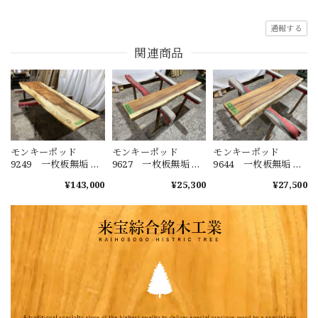
通報する
関連商品
モンキーポッド
モンキーポッド
モンキーポッド
9249 一枚板無垢 乾
9627 一枚板無垢 乾
9644 一枚板無垢 乾
燥材 2600ｘ450-720
燥材 1480ｘ230-220
燥材 1400ｘ270-290
¥143,000
¥25,300
¥27,500
ｘ43mm 天板のみ
ｘ40mm カウンタ
ｘ50mm カウンタ
カウンター センタ
ー センターテーブ
ー センターテーブ
ーテーブル ダイニ
ル ダイニングテー
ル ダイニングテー
ングテーブル
ブル
ブル