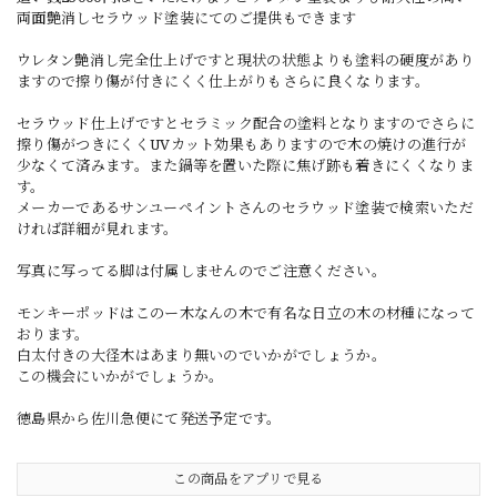
両面艶消しセラウッド塗装にてのご提供もできます
ウレタン艶消し完全仕上げですと現状の状態よりも塗料の硬度があり
ますので擦り傷が付きにくく仕上がりもさらに良くなります。
セラウッド仕上げですとセラミック配合の塗料となりますのでさらに
擦り傷がつきにくくUVカット効果もありますので木の焼けの進行が
少なくて済みます。また鍋等を置いた際に焦げ跡も着きにくくなりま
す。
メーカーであるサンユーペイントさんのセラウッド塗装で検索いただ
ければ詳細が見れます。
写真に写ってる脚は付属しませんのでご注意ください。
モンキーポッドはこのー木なんの木で有名な日立の木の材種になって
おります。
白太付きの大径木はあまり無いのでいかがでしょうか。
この機会にいかがでしょうか。
徳島県から佐川急便にて発送予定です。
この商品をアプリで見る