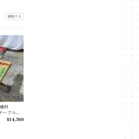
通報する
 乾燥材
 ローテーブル
テーブル カ
¥14,300