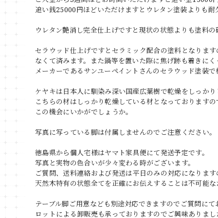
追い銭25000円ほどいただけますとウレタン塗装よりも
ウレタン艶消し完全仕上げですと現状の状態よりも塗料の
セラウッド仕上げですとセラミック配合の塗料となります
なくて済みます。また鍋等を置いた際に焦げ跡も着きにく
メーカーであるサンユーペイントさんのセラウッド塗装で
ケヤキは日本人に馴染み深い国産広葉樹で乾燥をしっかり
こちらの材はしっかり乾燥している材となっておりますの
この機会にいかがでしょうか。
写真に写っている脚は付属しませんのでご注意ください。
徳島県から個人宅様はヤマト家具便にて発送予定です。
写真と実物の色合いが少々変わる時がございます。
ご質問、送料連絡および発送は平日のみの対応になります
天然木特有の状態全てを正確にお伝えすることは不可能な
テーブル脚ご用意なども別途対応できますのでご質問にて
ロットによる卸販売も承っておりますのでご興味ありまし