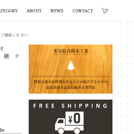
ATEGORY
ABOUT
NEWS
CONTACT
りご相談ください
燥材
ター 棚 テ
ble