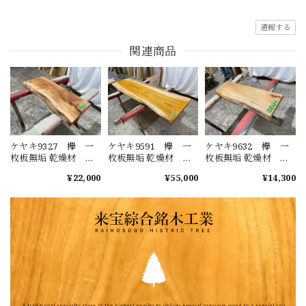
通報する
関連商品
ケヤキ9327 欅 一
ケヤキ9591 欅 一
ケヤキ9632 欅 一
枚板無垢 乾燥材
枚板無垢 乾燥材
枚板無垢 乾燥材
770x320-310x49mm
1860x530-580-
910x230-270-
¥22,000
¥55,000
¥14,300
ローテーブル セン
550x50mm ローテー
260x45mm ローテー
ターテーブル ダイ
ブル センターテー
ブル センターテー
ニングテーブル カ
ブル ダイニングテ
ブル ダイニングテ
ウンター
ーブル カウンター
ーブル カウンター