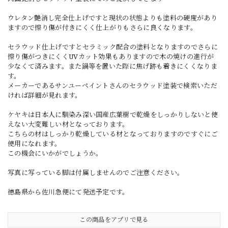
ウレタン艶消し完全仕上げですと現状の状態よりも塗料の硬度があり
ますので擦り傷が付きにくく仕上がりもさらに良くなります。
セラウッド仕上げですとセラミック配合の塗料となりますのでさらに
擦り傷がつきにくくUVカット効果もありますので木の焼けの進行が
少なくて済みます。また鍋等を置いた際に焦げ跡も着きにくくなりま
す。
メーカーであるサンユーペイントさんのセラウッド塗装で検索いただ
ければ詳細が見れます。
ケヤキは日本人に馴染み深い国産広葉樹で乾燥をしっかりしないと使
えない大変難しい材となっております。
こちらの材はしっかり乾燥している材となっておりますのですぐにご
使用になれます。
この機会にいかがでしょうか。
写真に写っている脚は付属しませんのでご注意ください。
徳島県から佐川急便にて発送予定です。
この商品をアプリで見る