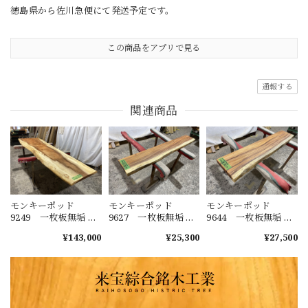
徳島県から佐川急便にて発送予定です。
この商品をアプリで見る
通報する
関連商品
モンキーポッド
モンキーポッド
モンキーポッド
9249 一枚板無垢 乾
9627 一枚板無垢 乾
9644 一枚板無垢 乾
燥材 2600ｘ450-720
燥材 1480ｘ230-220
燥材 1400ｘ270-290
¥143,000
¥25,300
¥27,500
ｘ43mm 天板のみ
ｘ40mm カウンタ
ｘ50mm カウンタ
カウンター センタ
ー センターテーブ
ー センターテーブ
ーテーブル ダイニ
ル ダイニングテー
ル ダイニングテー
ングテーブル
ブル
ブル