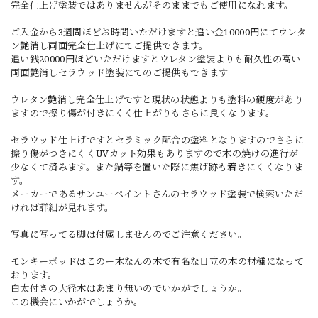
完全仕上げ塗装ではありませんがそのままでもご使用になれます。
ご入金から3週間ほどお時間いただけますと追い金10000円にてウレタ
ン艶消し両面完全仕上げにてご提供できます。
追い銭20000円ほどいただけますとウレタン塗装よりも耐久性の高い
両面艶消しセラウッド塗装にてのご提供もできます
ウレタン艶消し完全仕上げですと現状の状態よりも塗料の硬度があり
ますので擦り傷が付きにくく仕上がりもさらに良くなります。
セラウッド仕上げですとセラミック配合の塗料となりますのでさらに
擦り傷がつきにくくUVカット効果もありますので木の焼けの進行が
少なくて済みます。また鍋等を置いた際に焦げ跡も着きにくくなりま
す。
メーカーであるサンユーペイントさんのセラウッド塗装で検索いただ
ければ詳細が見れます。
写真に写ってる脚は付属しませんのでご注意ください。
モンキーポッドはこのー木なんの木で有名な日立の木の材種になって
おります。
白太付きの大径木はあまり無いのでいかがでしょうか。
この機会にいかがでしょうか。