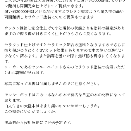
ご入金から3週間ほどお時間いただけますと追い金10000円にてウレタ
ン艶消し両面完全仕上げにてご提供できます。
追い銭20000円ほどいただけますとウレタン塗装よりも耐久性の高い
両面艶消しセラウッド塗装にてのご提供もできます
ウレタン艶消し完全仕上げですと現状の状態よりも塗料の硬度があり
ますので擦り傷が付きにくく仕上がりもさらに良くなります。
セラウッド仕上げですとセラミック配合の塗料となりますのでさらに
擦り傷がつきにくくUVカット効果もありますので木の焼けの進行が
少なくて済みます。また鍋等を置いた際に焦げ跡も着きにくくなりま
す。
メーカーであるサンユーペイントさんのセラウッド塗装で検索いただ
ければ詳細が見れます。
写真に写ってる脚は付属しませんのでご注意ください。
モンキーポッドはこのー木なんの木で有名な日立の木の材種になって
おります。
白太付きの大径木はあまり無いのでいかがでしょうか。
この機会にいかがでしょうか。
徳島県から佐川急便にて発送予定です。