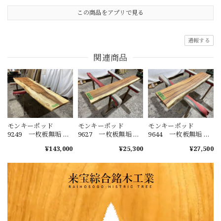
この商品をアプリで見る
通報する
関連商品
モンキーポッド
モンキーポッド
モンキーポッド
9249 一枚板無垢 乾
9627 一枚板無垢 乾
9644 一枚板無垢 乾
燥材 2600ｘ450-720
燥材 1480ｘ230-220
燥材 1400ｘ270-290
¥143,000
¥25,300
¥27,500
ｘ43mm 天板のみ
ｘ40mm カウンタ
ｘ50mm カウンタ
カウンター センタ
ー センターテーブ
ー センターテーブ
ーテーブル ダイニ
ル ダイニングテー
ル ダイニングテー
ングテーブル
ブル
ブル