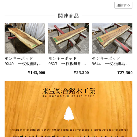
通報する
関連商品
モンキーポッド
モンキーポッド
モンキーポッド
9249 一枚板無垢 乾
9627 一枚板無垢 乾
9644 一枚板無垢 乾
燥材 2600ｘ450-720
燥材 1480ｘ230-220
燥材 1400ｘ270-290
¥143,000
¥25,300
¥27,500
ｘ43mm 天板のみ
ｘ40mm カウンタ
ｘ50mm カウンタ
カウンター センタ
ー センターテーブ
ー センターテーブ
ーテーブル ダイニ
ル ダイニングテー
ル ダイニングテー
ングテーブル
ブル
ブル