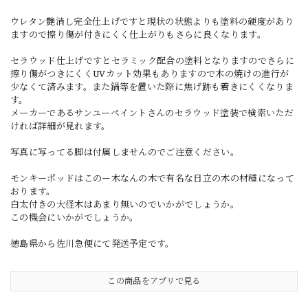
ウレタン艶消し完全仕上げですと現状の状態よりも塗料の硬度があり
ますので擦り傷が付きにくく仕上がりもさらに良くなります。
セラウッド仕上げですとセラミック配合の塗料となりますのでさらに
擦り傷がつきにくくUVカット効果もありますので木の焼けの進行が
少なくて済みます。また鍋等を置いた際に焦げ跡も着きにくくなりま
す。
メーカーであるサンユーペイントさんのセラウッド塗装で検索いただ
ければ詳細が見れます。
写真に写ってる脚は付属しませんのでご注意ください。
モンキーポッドはこのー木なんの木で有名な日立の木の材種になって
おります。
白太付きの大径木はあまり無いのでいかがでしょうか。
この機会にいかがでしょうか。
徳島県から佐川急便にて発送予定です。
この商品をアプリで見る