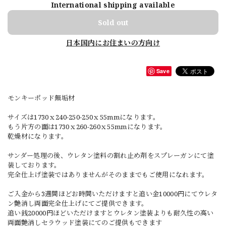
International shipping available
Sold out
日本国内にお住まいの方向け
Save
モンキーポッド無垢材
サイズは1730ｘ240-250-250ｘ55mmになります。
もう片方の面は1730ｘ260-260ｘ55mmになります。
乾燥材になります。
サンダー処理の後、ウレタン塗料の割れ止め剤をスプレーガンにて塗
装しております。
完全仕上げ塗装ではありませんがそのままでもご使用になれます。
ご入金から3週間ほどお時間いただけますと追い金10000円にてウレタ
ン艶消し両面完全仕上げにてご提供できます。
追い銭20000円ほどいただけますとウレタン塗装よりも耐久性の高い
両面艶消しセラウッド塗装にてのご提供もできます