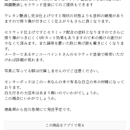
両面艶消しセラウッド塗装にてのご提供もできます
ウレタン艶消し完全仕上げですと現状の状態よりも塗料の硬度があり
ますので擦り傷が付きにくく仕上がりもさらに良くなります。
セラウッド仕上げですとセラミック配合の塗料となりますのでさらに
擦り傷がつきにくくUVカット効果もありますので木の焼けの進行が
少なくて済みます。また鍋等を置いた際に焦げ跡も着きにくくなりま
す。
メーカーであるサンユーペイントさんのセラウッド塗装で検索いただ
ければ詳細が見れます。
写真に写ってる脚は付属しませんのでご注意ください。
モンキーポッドはこのー木なんの木で有名な日立の木の材種になって
おります。
白太付きの大径木はあまり無いのでいかがでしょうか。
この機会にいかがでしょうか。
徳島県から佐川急便にて発送予定です。
この商品をアプリで見る