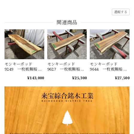
通報する
関連商品
モンキーポッド
モンキーポッド
モンキーポッド
9249 一枚板無垢 乾
9627 一枚板無垢 乾
9644 一枚板無垢 乾
燥材 2600ｘ450-720
燥材 1480ｘ230-220
燥材 1400ｘ270-290
¥143,000
¥25,300
¥27,500
ｘ43mm 天板のみ
ｘ40mm カウンタ
ｘ50mm カウンタ
カウンター センタ
ー センターテーブ
ー センターテーブ
ーテーブル ダイニ
ル ダイニングテー
ル ダイニングテー
ングテーブル
ブル
ブル