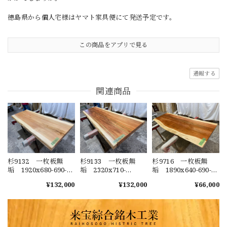
徳島県から個人宅様はヤマト家具便にて発送予定です。
この商品をアプリで見る
通報する
関連商品
杉9132 一枚板無
杉9133 一枚板無
杉9716 一枚板無
垢 1920x680-690-
垢 2320x710-
垢 1890x640-690-
680x57mm 乾燥
630x60mm 乾燥
630x40mm 乾燥
¥132,000
¥132,000
¥66,000
材 センターテーブ
材 センターテーブ
材 センターテーブ
ル ダイニングテー
ル ダイニングテー
ル カウンター ウ
ブル ウレタン塗
ブル ウレタン塗
レタン塗装 セラウ
装 セラウッド塗
装 セラウッド塗
ッド塗装 テーブル
装 テーブル板
装 テーブル板
板