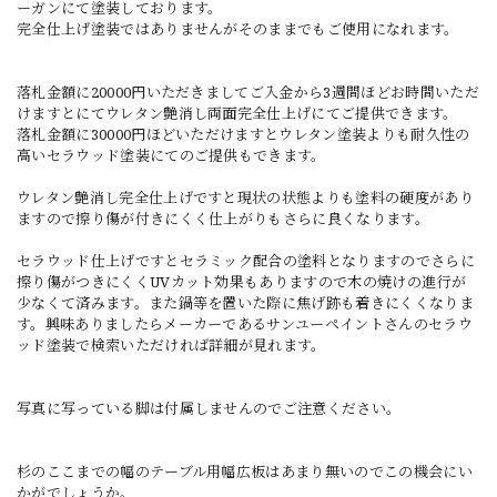
ーガンにて塗装しております。
完全仕上げ塗装ではありませんがそのままでもご使用になれます。
落札金額に20000円いただきましてご入金から3週間ほどお時間いただ
けますとにてウレタン艶消し両面完全仕上げにてご提供できます。
落札金額に30000円ほどいただけますとウレタン塗装よりも耐久性の
高いセラウッド塗装にてのご提供もできます。
ウレタン艶消し完全仕上げですと現状の状態よりも塗料の硬度があり
ますので擦り傷が付きにくく仕上がりもさらに良くなります。
セラウッド仕上げですとセラミック配合の塗料となりますのでさらに
擦り傷がつきにくくUVカット効果もありますので木の焼けの進行が
少なくて済みます。また鍋等を置いた際に焦げ跡も着きにくくなりま
す。興味ありましたらメーカーであるサンユーペイントさんのセラウ
ッド塗装で検索いただければ詳細が見れます。
写真に写っている脚は付属しませんのでご注意ください。
杉のここまでの幅のテーブル用幅広板はあまり無いのでこの機会にい
かがでしょうか。