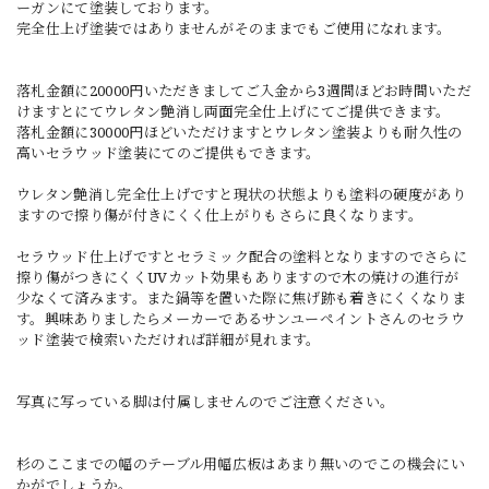
ーガンにて塗装しております。
完全仕上げ塗装ではありませんがそのままでもご使用になれます。
落札金額に20000円いただきましてご入金から3週間ほどお時間いただ
けますとにてウレタン艶消し両面完全仕上げにてご提供できます。
落札金額に30000円ほどいただけますとウレタン塗装よりも耐久性の
高いセラウッド塗装にてのご提供もできます。
ウレタン艶消し完全仕上げですと現状の状態よりも塗料の硬度があり
ますので擦り傷が付きにくく仕上がりもさらに良くなります。
セラウッド仕上げですとセラミック配合の塗料となりますのでさらに
擦り傷がつきにくくUVカット効果もありますので木の焼けの進行が
少なくて済みます。また鍋等を置いた際に焦げ跡も着きにくくなりま
す。興味ありましたらメーカーであるサンユーペイントさんのセラウ
ッド塗装で検索いただければ詳細が見れます。
写真に写っている脚は付属しませんのでご注意ください。
杉のここまでの幅のテーブル用幅広板はあまり無いのでこの機会にい
かがでしょうか。