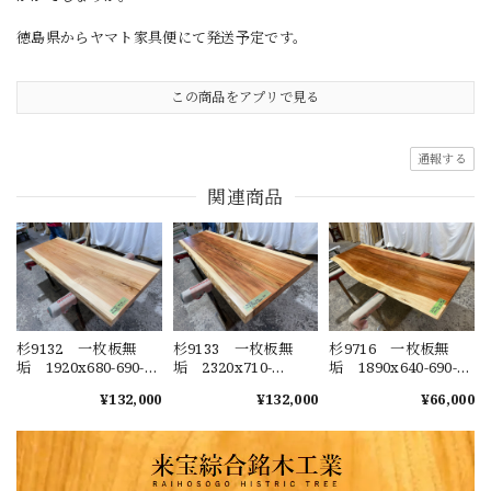
徳島県からヤマト家具便にて発送予定です。
この商品をアプリで見る
通報する
関連商品
杉9132 一枚板無
杉9133 一枚板無
杉9716 一枚板無
垢 1920x680-690-
垢 2320x710-
垢 1890x640-690-
680x57mm 乾燥
630x60mm 乾燥
630x40mm 乾燥
¥132,000
¥132,000
¥66,000
材 センターテーブ
材 センターテーブ
材 センターテーブ
ル ダイニングテー
ル ダイニングテー
ル カウンター ウ
ブル ウレタン塗
ブル ウレタン塗
レタン塗装 セラウ
装 セラウッド塗
装 セラウッド塗
ッド塗装 テーブル
装 テーブル板
装 テーブル板
板