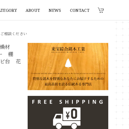
ATEGORY
ABOUT
NEWS
CONTACT
りご相談ください
 乾燥材
ンター 棚
ビ台 花