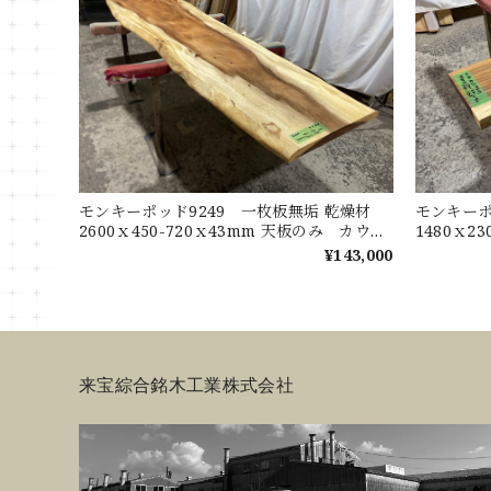
モンキーポッド9249 一枚板無垢 乾燥材
モンキーポ
2600ｘ450-720ｘ43mm 天板のみ カウン
1480ｘ2
ター センターテーブル ダイニングテーブ
ターテー
¥143,000
ル
来宝綜合銘木工業株式会社