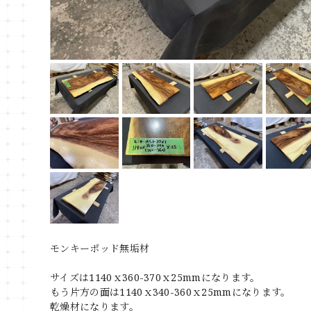
モンキーポッド無垢材
サイズは1140ｘ360-370ｘ25mmになります。
もう片方の面は1140ｘ340-360ｘ25mmになります。
乾燥材になります。