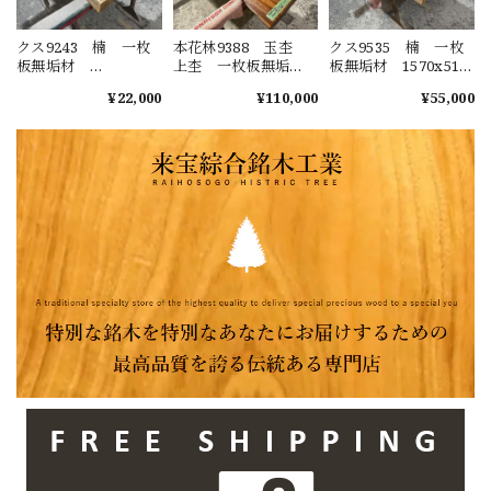
クス9243 楠 一枚
本花林9388 玉杢
クス9535 楠 一枚
板無垢材
上杢 一枚板無垢
板無垢材 1570x510-
1190x510x67mm ダ
材 1980x580-490-
630-600x50mm カウ
¥22,000
¥110,000
¥55,000
イニングテーブル
550x50mm ダイニン
ンター ローテーブ
ローテーブル セン
グテーブル ローテ
ル センターテーブ
ターテーブル 天
ーブル センターテ
ル 天板 樟 くす
板 樟 くすのき
ーブル 天板 花梨
のき