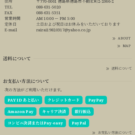
住所
〒770-0061 徳島県徳島市不動北町2-2066-2
TEL
088-631-5020
FAX
088-631-5351
営業時間
AM 10:00 ー PM 5:00
定休日
土日および祝日はお休みをいただいております
E-mail
rairai19820317@yahoo.co.jp
ABOUT
MAP
送料について
送料について
お支払い方法について
次の方法がご利用いただけます。
PAY ID あと払い
クレジットカード
PayPay
Amazon Pay
キャリア決済
銀行振込
コンビニ決済またはPay-easy
PayPal
お支払い方法について