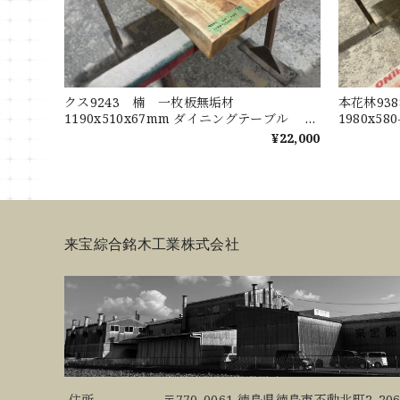
クス9243 楠 一枚板無垢材
本花林93
1190x510x67mm ダイニングテーブル ロ
1980x58
ーテーブル センターテーブル 天板 樟
ブル ロ
¥22,000
くすのき
天板 花
来宝綜合銘木工業株式会社
住所
〒770-0061 徳島県徳島市不動北町2-206