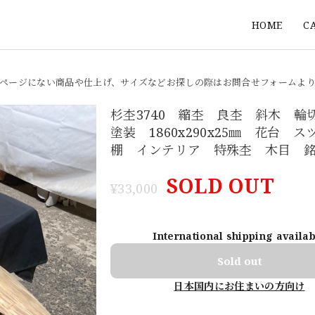
HOME
C
ページにない商品や仕上げ、サイズなどお探しの際はお問合せフォームよ
杉杢3740 縮杢 良杢 斜木 輪
塗装 1860x290x25㎜ 花台 
棚 インテリア 特殊杢 木目 
SOLD OUT
¥33,000
International shipping availa
Sold out
日本国内にお住まいの方向け