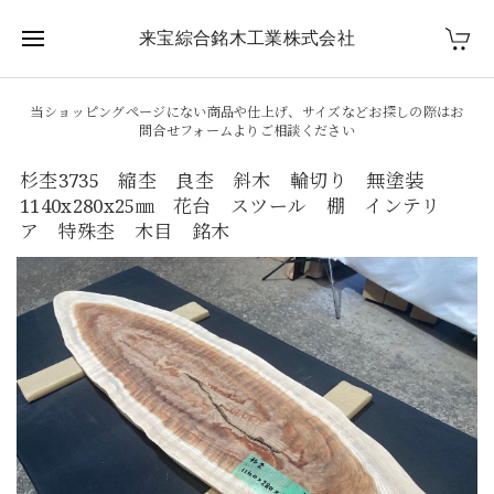
来宝綜合銘木工業株式会社
当ショッピングページにない商品や仕上げ、サイズなどお探しの際はお
問合せフォームよりご相談ください
杉杢3735 縮杢 良杢 斜木 輪切り 無塗装
1140x280x25㎜ 花台 スツール 棚 インテリ
ア 特殊杢 木目 銘木