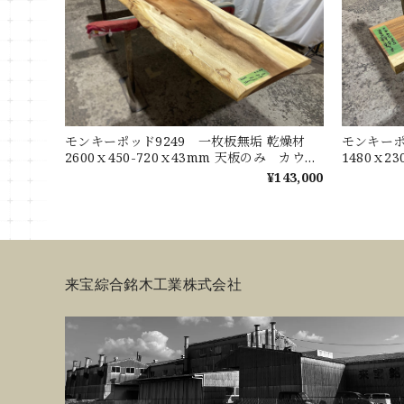
モンキーポッド9249 一枚板無垢 乾燥材
モンキーポ
2600ｘ450-720ｘ43mm 天板のみ カウン
1480ｘ2
ター センターテーブル ダイニングテーブ
ターテー
¥143,000
ル
来宝綜合銘木工業株式会社