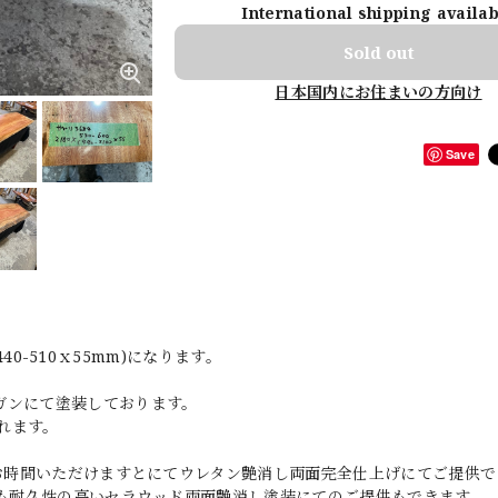
International shipping availa
Sold out
日本国内にお住まいの方向け
Save
440-510ｘ55mm)になります。
ガンにて塗装しております。
れます。
どお時間いただけますとにてウレタン艶消し両面完全仕上げにてご提供で
りも耐久性の高いセラウッド両面艶消し塗装にてのご提供もできます。