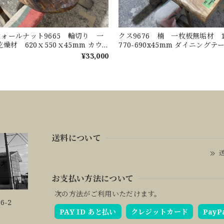
ォールナット9665 輪切り 一
クス9676 楠 一枚板無垢材 12
燥材 620ｘ550ｘ45mm カウ
770-690x45mm ダイニング
センターテーブル ダイニングテー
ーテーブル センターテーブ
¥33,000
くすのき
送料について
送
お支払い方法について
次の方法がご利用いただけます。
6-2
PAY ID あと払い
クレジットカード
PayP