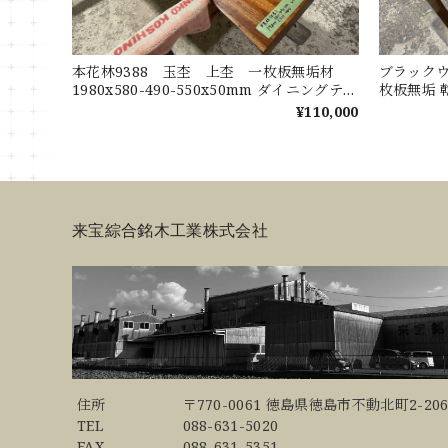
本花林9388 玉杢 上杢 一枚板無垢材
ブラックウ
1980x580-490-550x50mm ダイニングテー
枚板無垢 乾
ブル ローテーブル センターテーブル
ンター 
¥110,000
天板 花梨
ブル
来宝綜合銘木工業株式会社
住所
〒770-0061 徳島県徳島市不動北町2-206
TEL
088-631-5020
FAX
088-631-5351