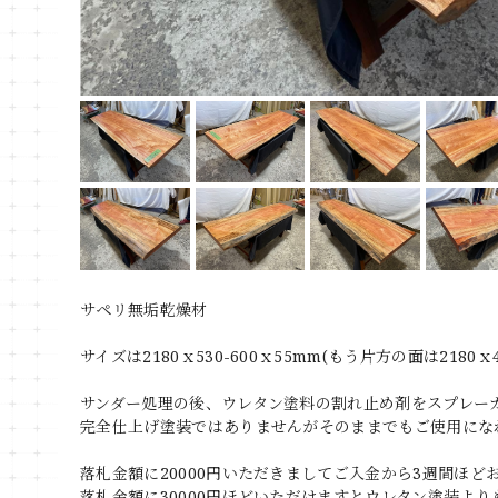
サペリ無垢乾燥材
サイズは2180ｘ530-600ｘ55mm(もう片方の面は2180ｘ
サンダー処理の後、ウレタン塗料の割れ止め剤をスプレー
完全仕上げ塗装ではありませんがそのままでもご使用にな
落札金額に20000円いただきましてご入金から3週間ほ
落札金額に30000円ほどいただけますとウレタン塗装よ