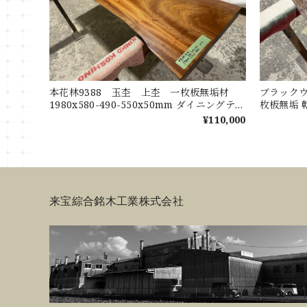
本花林9388 玉杢 上杢 一枚板無垢材
ブラックウ
1980x580-490-550x50mm ダイニングテー
枚板無垢 乾
ブル ローテーブル センターテーブル
ンター 
¥110,000
天板 花梨
ブル
来宝綜合銘木工業株式会社