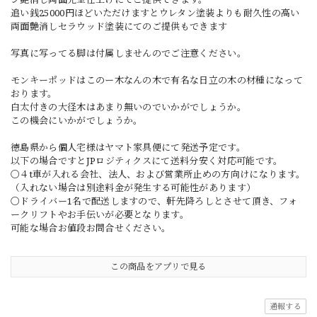
追い銭25000円ほどいただけますとウレタン塗装よりも耐久性の高い
両面艶消しセラウッド塗装にてのご提供もできます
写真に写ってる脚は付属しませんのでご注意ください。
モンキーポッドはこのー木なんの木で有名な日立の木の材種になって
おります。
白太付きの大径木はあまり無いのでいかがでしょうか。
この機会にいかがでしょうか。
徳島県から個人宅様はヤマト家具便にて発送予定です。
以下の場合ですとJPロジティクスにて送料分安く対応可能です。
〇４t車が入れる会社、法人、および営業所止めの方向けになります。
（入れない場合は別途料金が発生する可能性があります）
〇ドライバー1名で配送しますので、軒先降ろしとさせて頂き、フォ
ークリフトやお手伝いが必要となります。
可能な場合お値段お問合せください。
この商品をアプリで見る
通報する