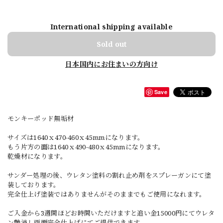
International shipping available
Sold out
日本国内にお住まいの方向け
Save
モンキーポッド無垢材
サイズは1640ｘ470-460ｘ45mmになります。
もう片方の面は1640ｘ490-480ｘ45mmになります。
乾燥材になります。
サンダー処理の後、ウレタン塗料の割れ止め剤をスプレーガンにて塗
装しております。
完全仕上げ塗装ではありませんがそのままでもご使用になれます。
ご入金から3週間ほどお時間いただけますと追い金15000円にてウレタ
ン艶消し両面完全仕上げにてご提供できます。