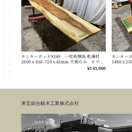
モンキーポッド9249 一枚板無垢 乾燥材
モンキーポ
2600ｘ450-720ｘ43mm 天板のみ カウン
1480ｘ2
ター センターテーブル ダイニングテーブ
ターテー
¥143,000
ル
来宝綜合銘木工業株式会社