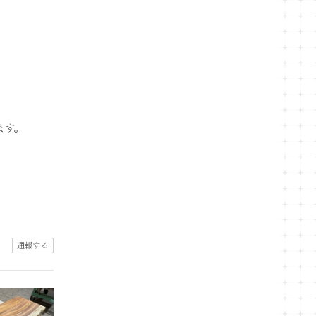
ます。
通報する