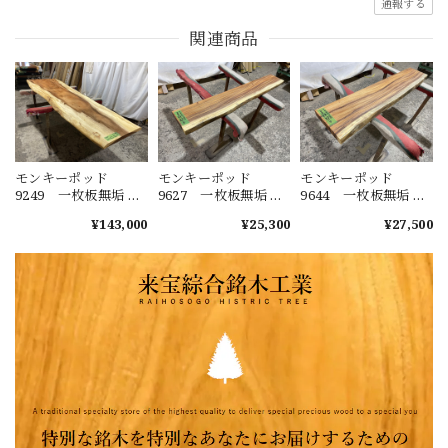
通報する
関連商品
モンキーポッド
モンキーポッド
モンキーポッド
9249 一枚板無垢 乾
9627 一枚板無垢 乾
9644 一枚板無垢 乾
燥材 2600ｘ450-720
燥材 1480ｘ230-220
燥材 1400ｘ270-290
¥143,000
¥25,300
¥27,500
ｘ43mm 天板のみ
ｘ40mm カウンタ
ｘ50mm カウンタ
カウンター センタ
ー センターテーブ
ー センターテーブ
ーテーブル ダイニ
ル ダイニングテー
ル ダイニングテー
ングテーブル
ブル
ブル