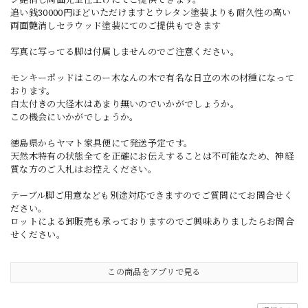
追い銭30000円ほどいただけますとウレタン塗装よりも耐久性の高い
両面艶消しセラウッド塗装にてのご提供もできます
写真に写ってる脚は付属しませんのでご注意ください。
モンキーポッドはこのー木なんの木で有名な日立の木の材種になって
おります。
白太付きの大径木はあまり無いのでいかがでしょうか。
この機会にいかがでしょうか。
徳島県からヤマト家具便にて発送予定です。
天然木特有の状態全てを正確にお伝えすることは不可能なため、神経
質な方のご入札はお控えください。
テーブル脚ご用意なども別途対応できますのでご質問にてお問合せく
ださい。
ロットによる卸販売も承っておりますのでご興味ありましたらお問合
せください。
この商品をアプリで見る