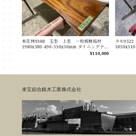
本花林9388 玉杢 上杢 一枚板無垢材
タモ952
1980x580-490-550x50mm ダイニングテー
1850x5
ブル ローテーブル センターテーブル
レビ台 花
¥110,000
天板 花梨
来宝綜合銘木工業株式会社