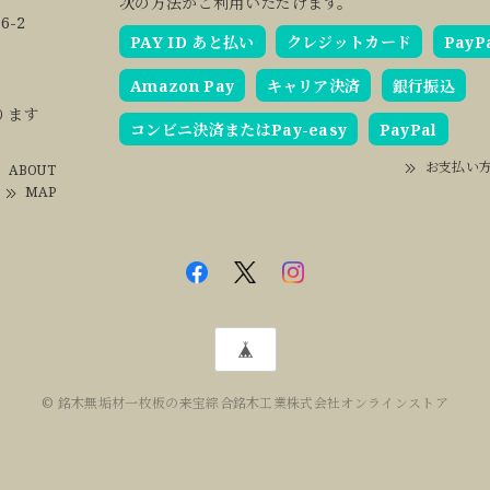
次の方法がご利用いただけます。
6-2
PAY ID あと払い
クレジットカード
PayP
Amazon Pay
キャリア決済
銀行振込
ります
コンビニ決済またはPay-easy
PayPal
お支払い
ABOUT
MAP
© 銘木無垢材一枚板の来宝綜合銘木工業株式会社オンラインストア