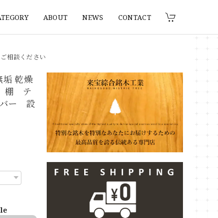
ATEGORY
ABOUT
NEWS
CONTACT
りご相談ください
無垢 乾燥
ー 棚 テ
バー 設
ble