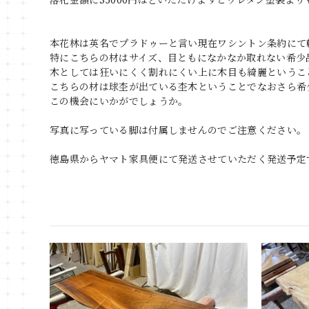
本花林は英名でプラドゥーと言い現在ワシントン条約にて
特にこちらの材はサイズ、目ともになかなか取れない希少
木としては狂いにくく割れにくい上に木目も綺麗というこ
こちらの材は球杢が出ている杢木ということでなおさら希
この機会にいかがでしょうか。
写真に写っている脚は付属しませんのでご注意ください。
徳島県からヤマト家具便にて発送させていただく発送予定