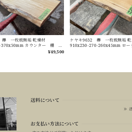
2 欅 一枚板無垢 乾燥材
ケヤキ9632 欅 一枚板無垢
10-370x50mm カウンター 棚 テ
910x230-270-260x45mm
台 DIY 窓台
センターテーブル ダイニング
¥49,500
ウンター
送料について
送
お支払い方法について