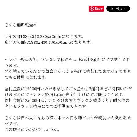
Save
さくら無垢乾燥材
サイズは1880x340-280x50mmになります。
広い方の面は1880x400-370x50mmになります。
サンダー処理の後、ウレタン塗料のヤニ止め剤を刷毛にて塗装してお
ります。
軽く塗っているだけで色合いがわかる程度に塗装してますがそのまま
でもご使用になれます。
落札金額に15000円いただきましてご入金から3週間ほどお時間いただ
けますとにてウレタン艶消し両面完全仕上げにてご提供できます。
落札金額に25000円ほどいただけますとウレタン塗装よりも耐久性の
高いセラウッド塗装にてのご提供もできます。
さくらは日本人になじみ深い木で木目も薄ピンクが綺麗で人気のある
材です。
この機会にいかがでしょうか。