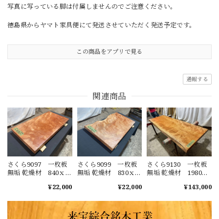
写真に写っている脚は付属しませんのでご注意ください。
徳島県からヤマト家具便にて発送させていただく発送予定です。
この商品をアプリで見る
通報する
関連商品
さくら9097 一枚板
さくら9099 一枚板
さくら9130 一枚板
無垢 乾燥材 840ｘ
無垢 乾燥材 830ｘ
無垢 乾燥材 1980ｘ
450-440ｘ55㎜ カ
480-430-470ｘ48㎜
680-700-640ｘ53㎜ カ
¥22,000
¥22,000
¥143,000
ウンター テーブ
カウンター テーブ
ウンター センター
ル ローテーブル
ル ローテーブル
テーブル ダイニン
窓台 桜 チェリ
窓台 桜 チェリ
グテーブル チェリー
ー
ー