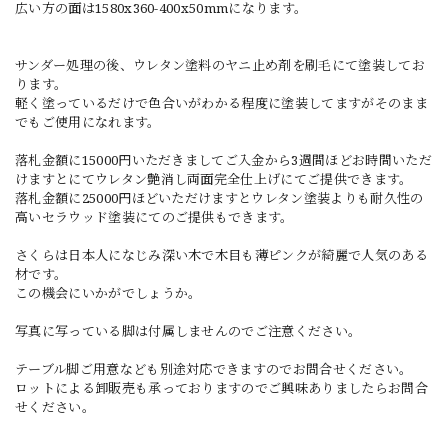
広い方の面は1580x360-400x50mmになります。
サンダー処理の後、ウレタン塗料のヤニ止め剤を刷毛にて塗装してお
ります。
軽く塗っているだけで色合いがわかる程度に塗装してますがそのまま
でもご使用になれます。
落札金額に15000円いただきましてご入金から3週間ほどお時間いただ
けますとにてウレタン艶消し両面完全仕上げにてご提供できます。
落札金額に25000円ほどいただけますとウレタン塗装よりも耐久性の
高いセラウッド塗装にてのご提供もできます。
さくらは日本人になじみ深い木で木目も薄ピンクが綺麗で人気のある
材です。
この機会にいかがでしょうか。
写真に写っている脚は付属しませんのでご注意ください。
テーブル脚ご用意なども別途対応できますのでお問合せください。
ロットによる卸販売も承っておりますのでご興味ありましたらお問合
せください。