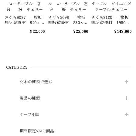
さくら9097 一枚板
さくら9099 一枚板
さくら9130 一枚板
無垢 乾燥材 840ｘ
無垢 乾燥材 830ｘ
無垢 乾燥材 1980ｘ
450-440ｘ55㎜ カ
480-430-470ｘ48㎜
680-700-640ｘ53㎜ カ
¥22,000
¥22,000
¥143,000
ウンター テーブ
カウンター テーブ
ウンター センター
ル ローテーブル
ル ローテーブル
テーブル ダイニン
窓台 桜 チェリ
窓台 桜 チェリ
グテーブル チェリー
ー
ー
CATEGORY
材木の種類で選ぶ
製品の種類
テーブル脚
期間限定SALE商品