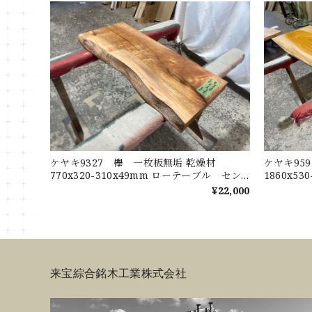
ケヤキ9327 欅 一枚板無垢 乾燥材
ケヤキ95
770x320-310x49mm ローテーブル セン
1860x5
ターテーブル ダイニングテーブル カウン
センター
¥22,000
ター
ウンター
来宝綜合銘木工業株式会社