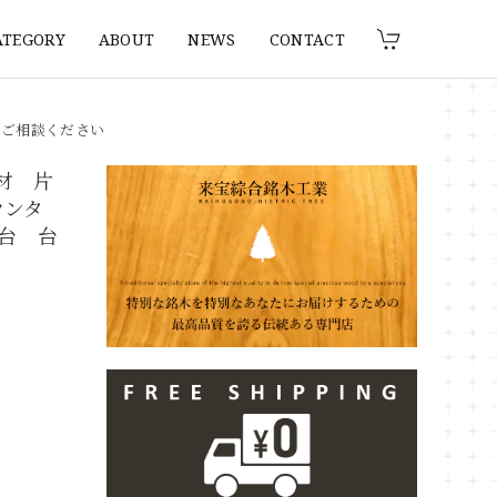
ATEGORY
ABOUT
NEWS
CONTACT
りご相談ください
燥材 片
カウンタ
窓台 台