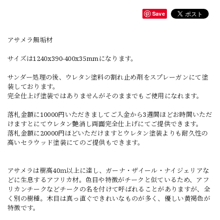
Save
アサメラ無垢材
サイズは1240x390-400x35mmになります。
サンダー処理の後、ウレタン塗料の割れ止め剤をスプレーガンにて塗
装しております。
完全仕上げ塗装ではありませんがそのままでもご使用になれます。
落札金額に10000円いただきましてご入金から3週間ほどお時間いただ
けますとにてウレタン艶消し両面完全仕上げにてご提供できます。
落札金額に20000円ほどいただけますとウレタン塗装よりも耐久性の
高いセラウッド塗装にてのご提供もできます。
アサメラは樹高40ｍ以上に達し、ガーナ・ザイール・ナイジェリアな
どに生息するアフリカ材。色目や特徴がチークと似ているため、アフ
リカンチークなどチークの名を付けて呼ばれることがありますが、全
く別の樹種。木目は真っ直ぐできれいなものが多く、優しい黄褐色が
特徴です。