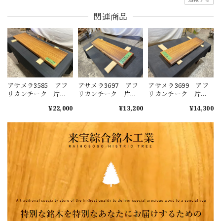
関連商品
アサメラ3585 アフ
アサメラ3697 アフ
アサメラ3699 アフ
リカンチーク 片
リカンチーク 片
リカンチーク 片
耳 一枚板無垢
耳 一枚板無垢
耳 一枚板無垢
¥22,000
¥13,200
¥14,300
1160x330-320x35 カ
990x210-220x40mm
1010x240-
ウンター 棚 テレ
カウンター 棚 テ
240x37mm カウンタ
ビ台 テーブル ロ
レビ台 テーブル
ー 棚 テレビ台
ーテーブル チーク
ローテーブル チー
テーブル ローテー
ク
ブル チーク