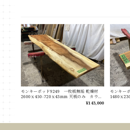
モンキーポッド9249 一枚板無垢 乾燥材
モンキーポ
2600ｘ450-720ｘ43mm 天板のみ カウン
1480ｘ2
ター センターテーブル ダイニングテーブ
ターテー
¥143,000
ル