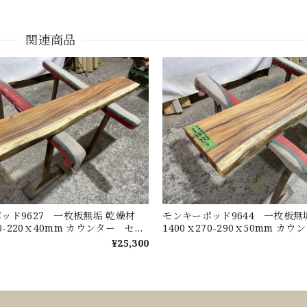
関連商品
ッド9627 一枚板無垢 乾燥材
モンキーポッド9644 一枚板
30-220ｘ40mm カウンター セン
1400ｘ270-290ｘ50mm カ
ブル ダイニングテーブル
ターテーブル ダイニングテー
¥25,300