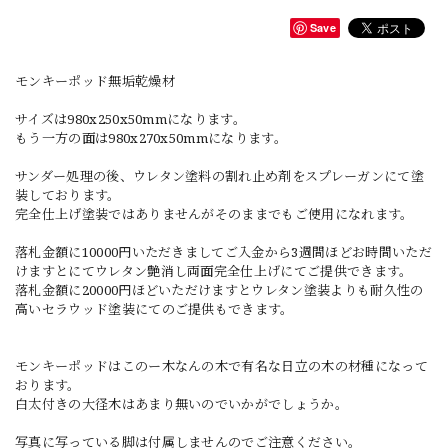
Save
モンキーポッド無垢乾燥材
サイズは980x250x50mmになります。
もう一方の面は980x270x50mmになります。
サンダー処理の後、ウレタン塗料の割れ止め剤をスプレーガンにて塗
装しております。
完全仕上げ塗装ではありませんがそのままでもご使用になれます。
落札金額に10000円いただきましてご入金から3週間ほどお時間いただ
けますとにてウレタン艶消し両面完全仕上げにてご提供できます。
落札金額に20000円ほどいただけますとウレタン塗装よりも耐久性の
高いセラウッド塗装にてのご提供もできます。
モンキーポッドはこのー木なんの木で有名な日立の木の材種になって
おります。
白太付きの大径木はあまり無いのでいかがでしょうか。
写真に写っている脚は付属しませんのでご注意ください。