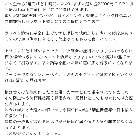
ご入金から3週間ほどお時間いただけますと追い金20000円にてウレタ
ン艶消し両面完全仕上げにてご提供できます。
追い銭30000円ほどいただけますとウレタン塗装よりも耐久性の高い
両面艶消しセラウッド塗装にてのご提供もできます
ウレタン艶消し完全仕上げですと現状の状態よりも塗料の硬度があり
ますので擦り傷が付きにくく仕上がりもさらに良くなります。
セラウッド仕上げですとセラミック配合の塗料となりますのでさらに
擦り傷がつきにくくUVカット効果もありますので木の焼けの進行が
少なくて済みます。また鍋等を置いた際に焦げ跡も着きにくくなりま
す。
メーカーであるサンユーペイントさんのセラウッド塗装で検索いただ
ければ詳細が見れます。
楠は古くは仏像を作るために用いた木材として重宝されてきました。
その防虫性や防朽性は高く評価され、家具材としても使われてきた歴
史があります。
昨今は海外の大径木の値上がりや国単位の輸出禁止措置等で日本輸入
の減少に伴い
幅広の一枚板が取れる原木でまだ値段が届く楠の人気が非常に高くな
っております。
この機会にいかがでしょうか。