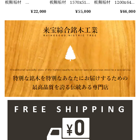
板無垢材
板無垢材 1570x510-
板無垢材 1200x640-
1190x510x67mm ダ
630-600x50mm カウ
770-690x45mm ダイ
¥22,000
¥55,000
¥66,000
イニングテーブル
ンター ローテーブ
ニングテーブル ロ
ローテーブル セン
ル センターテーブ
ーテーブル センタ
ターテーブル 天
ル 天板 樟 くす
ーテーブル 天板
板 樟 くすのき
のき
樟 くすのき