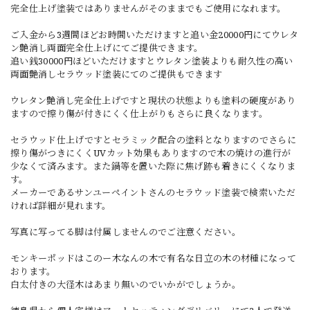
完全仕上げ塗装ではありませんがそのままでもご使用になれます。
ご入金から3週間ほどお時間いただけますと追い金20000円にてウレタ
ン艶消し両面完全仕上げにてご提供できます。
追い銭30000円ほどいただけますとウレタン塗装よりも耐久性の高い
両面艶消しセラウッド塗装にてのご提供もできます
ウレタン艶消し完全仕上げですと現状の状態よりも塗料の硬度があり
ますので擦り傷が付きにくく仕上がりもさらに良くなります。
セラウッド仕上げですとセラミック配合の塗料となりますのでさらに
擦り傷がつきにくくUVカット効果もありますので木の焼けの進行が
少なくて済みます。また鍋等を置いた際に焦げ跡も着きにくくなりま
す。
メーカーであるサンユーペイントさんのセラウッド塗装で検索いただ
ければ詳細が見れます。
写真に写ってる脚は付属しませんのでご注意ください。
モンキーポッドはこのー木なんの木で有名な日立の木の材種になって
おります。
白太付きの大径木はあまり無いのでいかがでしょうか。