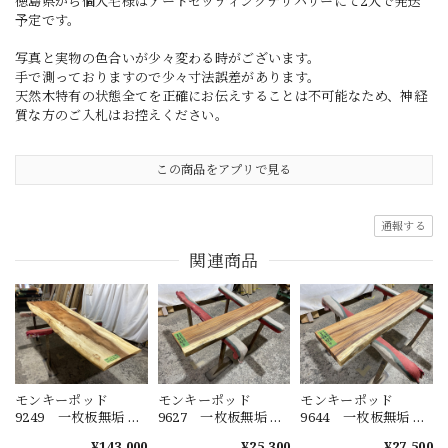
徳島県から個人宅様はアートセッティングデリバリーにて2人で発送
予定です。
写真と実物の色合いが少々変わる時がございます。
手で測っておりますので少々寸法誤差があります。
天然木特有の状態全てを正確にお伝えすることは不可能なため、神経
質な方のご入札はお控えください。
この商品をアプリで見る
通報する
関連商品
モンキーポッド
モンキーポッド
モンキーポッド
9249 一枚板無垢 乾
9627 一枚板無垢 乾
9644 一枚板無垢 乾
燥材 2600ｘ450-720
燥材 1480ｘ230-220
燥材 1400ｘ270-290
¥143,000
¥25,300
¥27,500