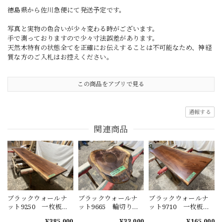
徳島県から佐川急便にて発送予定です。
写真と実物の色合いが少々変わる時がございます。
手で測っておりますので少々寸法誤差があります。
天然木特有の状態全てを正確にお伝えすることは不可能なため、神経
質な方のご入札はお控えください。
この商品をアプリで見る
通報する
関連商品
ブラックウォールナ
ブラックウォールナ
ブラックウォールナ
ット9250 一枚板無
ット9665 輪切り
ット9710 一枚板無
垢 乾燥材 2850ｘ
一枚板無垢 乾燥材
垢 乾燥材 1980ｘ
¥385,000
¥33,000
¥165,000