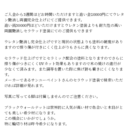
ご入金から3週間ほどお時間いただけますと追い金20000円にてウレタ
ン艶消し両面完全仕上げにてご提供できます。
追い銭30000円ほどいただけますとウレタン塗装よりも耐久性の高い
両面艶消しセラウッド塗装にてのご提供もできます
ウレタン艶消し完全仕上げですと現状の状態よりも塗料の硬度があり
ますので擦り傷が付きにくく仕上がりもさらに良くなります。
セラウッド仕上げですとセラミック配合の塗料となりますのでさらに
擦り傷がつきにくくUVカット効果もありますので木の焼けの進行が
少なくて済みます。また鍋等を置いた際に焦げ跡も着きにくくなりま
す。
メーカーであるサンユーペイントさんのセラウッド塗装で検索いただ
ければ詳細が見れます。
写真に写ってる脚は付属しませんのでご注意ください。
ブラックウォールナットは世界的に人気が高い材で色合いと木目がと
ても美しい希少材になります。
この機会にいかがでしょうか。
特に輪切り材は昨今希少になります。