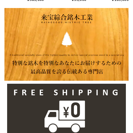
660-710ｘ46mm 天板
620ｘ550ｘ45mm カ
640-600-540ｘ44mm
のみ カウンター
ウンター センター
カウンター ローテ
センターテーブル
テーブル ダイニン
ーブル センターテ
ダイニングテーブル
グテーブル
ーブル テーブル