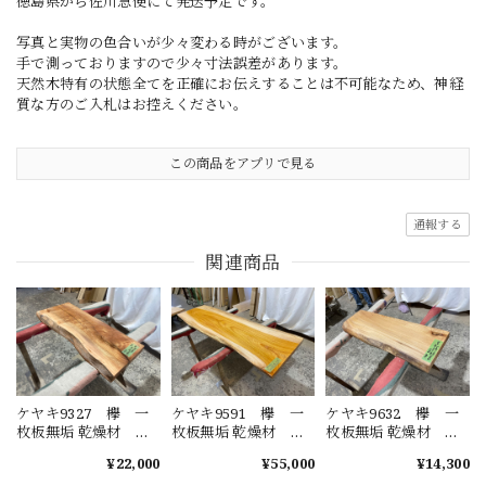
徳島県から佐川急便にて発送予定です。
写真と実物の色合いが少々変わる時がございます。
手で測っておりますので少々寸法誤差があります。
天然木特有の状態全てを正確にお伝えすることは不可能なため、神経
質な方のご入札はお控えください。
この商品をアプリで見る
通報する
関連商品
ケヤキ9327 欅 一
ケヤキ9591 欅 一
ケヤキ9632 欅 一
枚板無垢 乾燥材
枚板無垢 乾燥材
枚板無垢 乾燥材
770x320-310x49mm
1860x530-580-
910x230-270-
¥22,000
¥55,000
¥14,300
ローテーブル セン
550x50mm ローテー
260x45mm ローテー