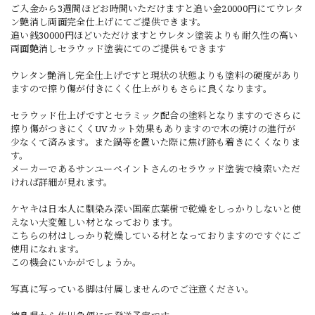
ご入金から3週間ほどお時間いただけますと追い金20000円にてウレタ
ン艶消し両面完全仕上げにてご提供できます。
追い銭30000円ほどいただけますとウレタン塗装よりも耐久性の高い
両面艶消しセラウッド塗装にてのご提供もできます
ウレタン艶消し完全仕上げですと現状の状態よりも塗料の硬度があり
ますので擦り傷が付きにくく仕上がりもさらに良くなります。
セラウッド仕上げですとセラミック配合の塗料となりますのでさらに
擦り傷がつきにくくUVカット効果もありますので木の焼けの進行が
少なくて済みます。また鍋等を置いた際に焦げ跡も着きにくくなりま
す。
メーカーであるサンユーペイントさんのセラウッド塗装で検索いただ
ければ詳細が見れます。
ケヤキは日本人に馴染み深い国産広葉樹で乾燥をしっかりしないと使
えない大変難しい材となっております。
こちらの材はしっかり乾燥している材となっておりますのですぐにご
使用になれます。
この機会にいかがでしょうか。
写真に写っている脚は付属しませんのでご注意ください。