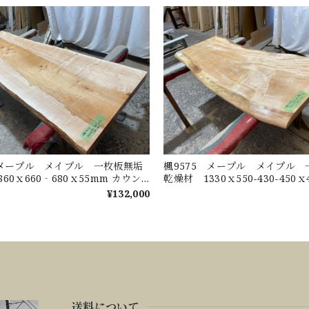
 メープル メイプル 一枚板無垢
楓9575 メープル メイプル
60ｘ660‐680ｘ55mm カウン
乾燥材 1330ｘ550-430-450
ンターテーブル ダイニングテーブ
ンター 店舗 リフォーム 棚
¥132,000
ーブル
送料について