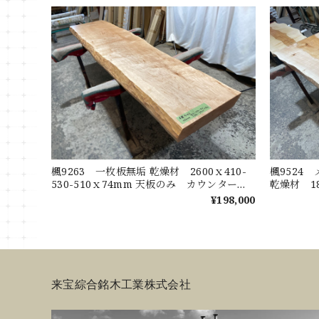
楓9263 一枚板無垢 乾燥材 2600ｘ410-
楓9524
530-510ｘ74mm 天板のみ カウンター
乾燥材 18
センターテーブル ダイニングテーブル メ
ター セ
¥198,000
ープル メイプル
ル ローテ
来宝綜合銘木工業株式会社