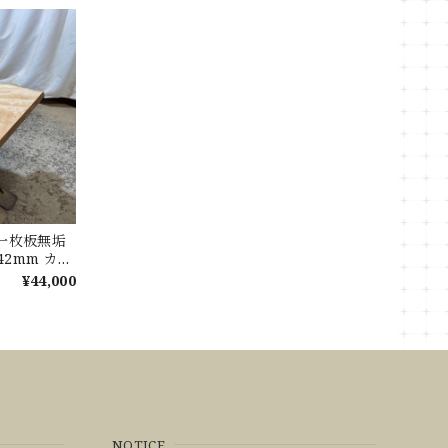
 一枚板無垢
ｘ42mm カウ
板 テーブル
¥44,000
NOTICE