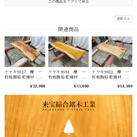
この商品をアプリで見る
通報する
関連商品
ケヤキ9327 欅 一
ケヤキ9591 欅 一
ケヤキ9632 欅 一
枚板無垢 乾燥材
枚板無垢 乾燥材
枚板無垢 乾燥材
770x320-310x49mm
1860x530-580-
910x230-270-
¥22,000
¥55,000
¥14,300
ローテーブル セン
550x50mm ローテー
260x45mm ローテー
ターテーブル ダイ
ブル センターテー
ブル センターテー
ニングテーブル カ
ブル ダイニングテ
ブル ダイニングテ
ウンター
ーブル カウンター
ーブル カウンター