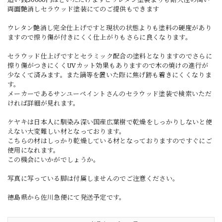
両面艶消しセラウッド塗装にてのご提供もできます
ウレタン艶消し完全仕上げですと現状の状態よりも塗料の硬度があり
ますので擦り傷が付きにくく仕上がりもさらに良くなります。
セラウッド仕上げですとセラミック配合の塗料となりますのでさらに
擦り傷がつきにくくUVカット効果もありますので木の焼けの進行が
少なくて済みます。また鍋等を置いた際に焦げ跡も着きにくくなりま
す。
メーカーであるサンユーペイントさんのセラウッド塗装で検索いただ
ければ詳細が見れます。
ケヤキは日本人に馴染み深い国産広葉樹で乾燥をしっかりしないと使
えない大変難しい材となっております。
こちらの材はしっかり乾燥している材となっておりますのですぐにご
使用になれます。
この機会にいかがでしょうか。
写真に写っている脚は付属しませんのでご注意ください。
徳島県から佐川急便にて発送予定です。